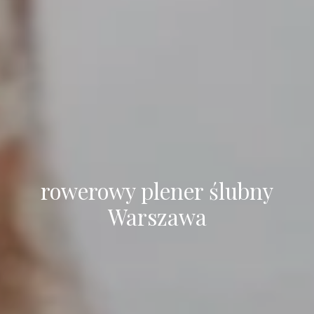
rowerowy plener ślubny
Warszawa