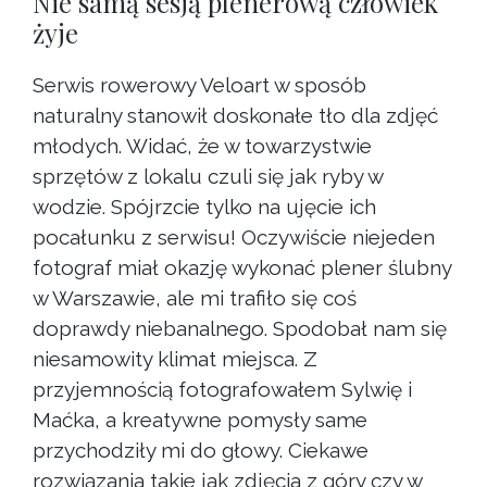
Nie samą sesją plenerową człowiek
żyje
Serwis rowerowy Veloart w sposób
naturalny stanowił doskonałe tło dla zdjęć
młodych. Widać, że w towarzystwie
sprzętów z lokalu czuli się jak ryby w
wodzie. Spójrzcie tylko na ujęcie ich
pocałunku z serwisu! Oczywiście niejeden
fotograf miał okazję wykonać plener ślubny
w Warszawie, ale mi trafiło się coś
doprawdy niebanalnego. Spodobał nam się
niesamowity klimat miejsca. Z
przyjemnością fotografowałem Sylwię i
Maćka, a kreatywne pomysły same
przychodziły mi do głowy. Ciekawe
rozwiązania takie jak zdjęcia z góry czy w