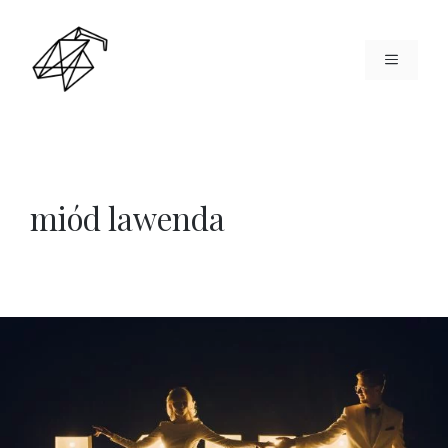
Przejdź
do
MENU
treści
miód lawenda