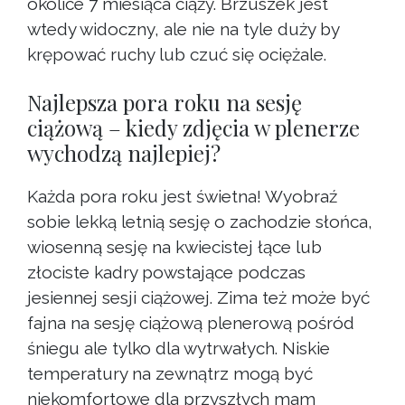
okolice 7 miesiąca ciąży. Brzuszek jest
wtedy widoczny, ale nie na tyle duży by
krępować ruchy lub czuć się ociężale.
Najlepsza pora roku na sesję
ciążową – kiedy zdjęcia w plenerze
wychodzą najlepiej?
Każda pora roku jest świetna! Wyobraź
sobie lekką letnią sesję o zachodzie słońca,
wiosenną sesję na kwiecistej łące lub
złociste kadry powstające podczas
jesiennej sesji ciążowej. Zima też może być
fajna na sesję ciążową plenerową pośród
śniegu ale tylko dla wytrwałych. Niskie
temperatury na zewnątrz mogą być
niekomfortowe dla przyszłych mam